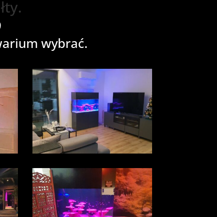
ty.
9
warium wybrać.