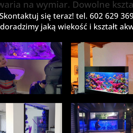
waria na wymiar. Dowolne kształ
Skontaktuj się teraz! tel. 602 629 36
doradzimy jaką wiekość i kształt ak